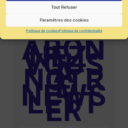
Tout Refuser
Paramètres des cookies
ABON
Politique de cookies
Politique de confidentialité
NEZ-
VOUS
À
NOTR
E
NEWS
LETT
ER